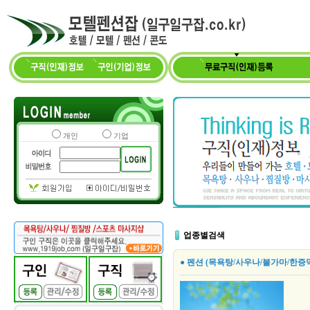
개인
기업
업종별검색
● 펜션 (목욕탕/사우나/불가마/한증