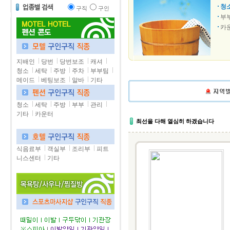
청
구직
구인
부
카
지배인
당번
당번보조
캐셔
청소
세탁
주방
주차
부부팀
메이드
베팅보조
알바
기타
청소
세탁
주방
부부
관리
기타
카운터
최선을 다해 열심히 하겠습니다
식음료부
객실부
조리부
피트
니스센터
기타