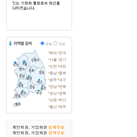
구직
구인
해외
전국
서울
경기
인천
대전
충남
충북
광주
대구
전남
전북
경상
경북
강원
부산
울산
제주