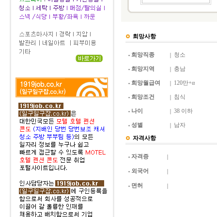
희망사항
희망직종
청소
희망지역
충남
희망월급여
120만+α
희망조건
침식
나이
38 이하
성별
남자
자격사항
자격증
외국어
면허