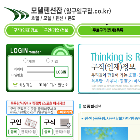
개인
기업
업종별검색
● 펜션 (목욕탕/사우나/불가마/한증