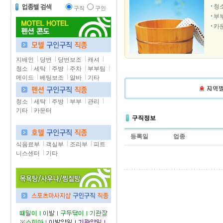
청
구직
구인
부
카
지배인
당번
당번보조
캐셔
청소
세탁
주방
주차
부부팀
메이드
베팅보조
알바
기타
청소
세탁
주방
부부
관리
기타
카운터
구직정보
등록일
업종
식음료부
객실부
조리부
피트
니스센터
기타