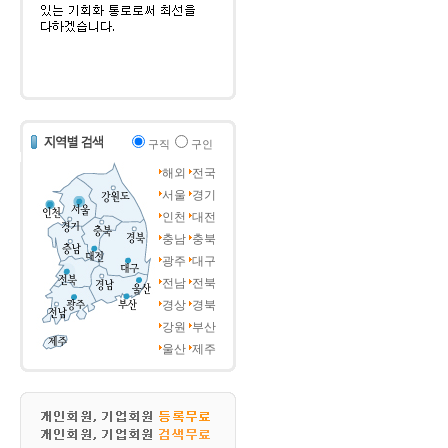
구직
구인
해외
전국
서울
경기
인천
대전
충남
충북
광주
대구
전남
전북
경상
경북
강원
부산
울산
제주