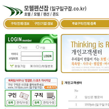
개인
기업
개인고객센터
No
2
당신은 행운아
1
1919job (일구일