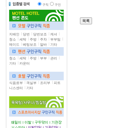
구직
구인
지배인
당번
당번보조
캐셔
청소
세탁
주방
주차
부부팀
메이드
베팅보조
알바
기타
청소
세탁
주방
부부
관리
기타
카운터
식음료부
객실부
조리부
피트
니스센터
기타