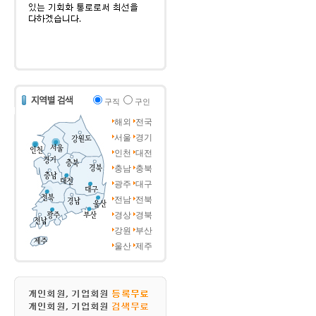
구직
구인
해외
전국
서울
경기
인천
대전
충남
충북
광주
대구
전남
전북
경상
경북
강원
부산
울산
제주