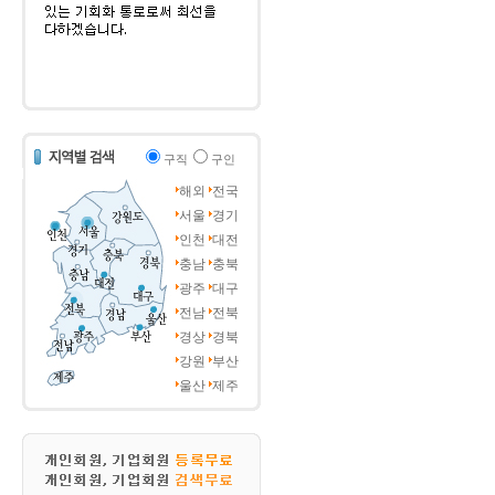
구직
구인
해외
전국
서울
경기
인천
대전
충남
충북
광주
대구
전남
전북
경상
경북
강원
부산
울산
제주