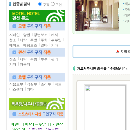
캐
구직
구인
주
메
기
지배인
당번
당번보조
캐셔
청소
세탁
주방
주차
부부팀
메이드
베팅보조
알바
기타
청소
세탁
주방
부부
관리
기타
카운터
가르쳐주시면 최선을 다하겠습니다.
식음료부
객실부
조리부
피트
니스센터
기타