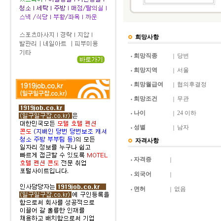
희망사항
희망직종
당번
희망지역
서울
희망월급여
협의후결정
희망조건
무관
나이
24 이하
성별
남자
자격사항
자격증
외국어
면허
없음