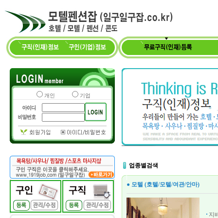
개인
기업
업종별검색
● 모텔 (호텔/모텔/여관/안마)
지