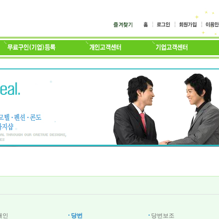
배인
당번
당번보조