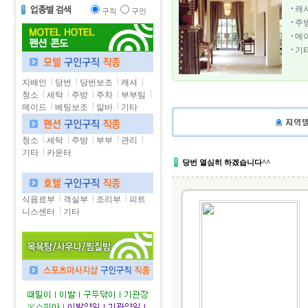
캐
구직
구인
주
메
기
지배인
당번
당번보조
캐셔
청소
세탁
주방
주차
부부팀
메이드
베팅보조
알바
기타
청소
세탁
주방
부부
관리
기타
카운터
당번 열심히 하겠습니다^^
식음료부
객실부
조리부
피트
니스센터
기타