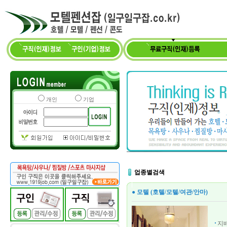
개인
기업
업종별검색
● 모텔 (호텔/모텔/여관/안마)
지