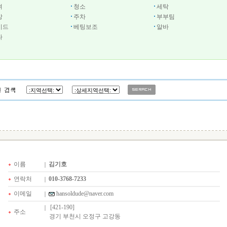
셔
청소
세탁
방
주차
부부팀
이드
베팅보조
알바
타
이름
김기호
연락처
010-3768-7233
이메일
hansoldude@naver.com
[421-190]
주소
경기 부천시 오정구 고강동