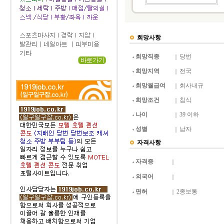
희망사항
희망직종
당번
희망지역
전국
희망월급여
회사내규
희망조건
침식
나이
39 이하
성별
남자
자격사항
자격증
외국어
면허
2종보통