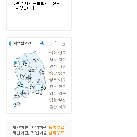
구직
구인
해외
전국
서울
경기
인천
대전
충남
충북
광주
대구
전남
전북
경상
경북
강원
부산
울산
제주