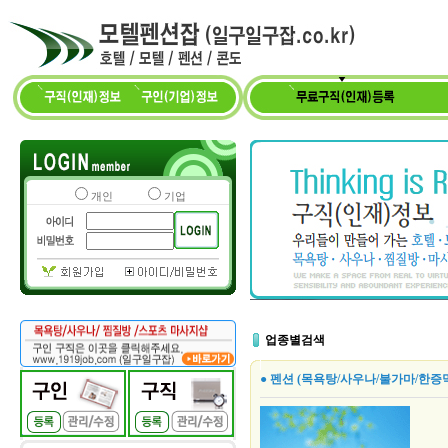
개인
기업
업종별검색
● 펜션 (목욕탕/사우나/불가마/한증