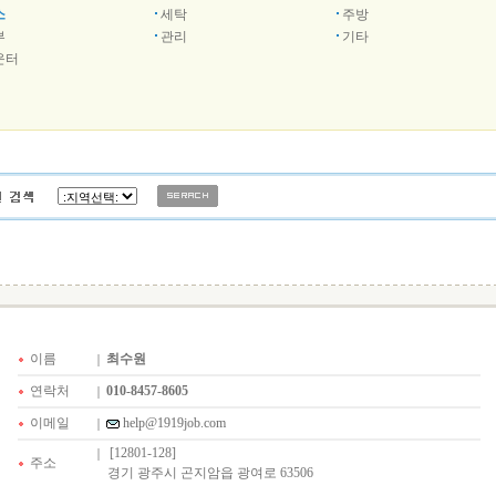
소
세탁
주방
부
관리
기타
운터
이름
최수원
연락처
010-8457-8605
이메일
help@1919job.com
[12801-128]
주소
경기 광주시 곤지암읍 광여로 63506