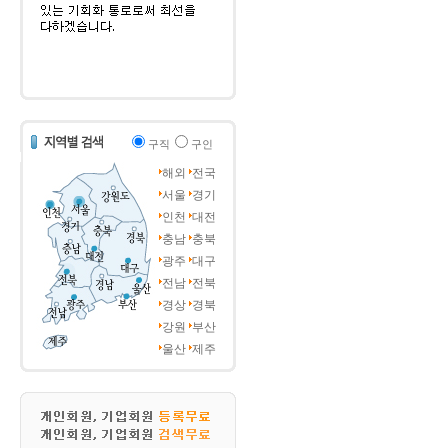
구직
구인
해외
전국
서울
경기
인천
대전
충남
충북
광주
대구
전남
전북
경상
경북
강원
부산
울산
제주