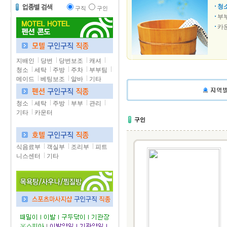
청
구직
구인
부
카
지배인
당번
당번보조
캐셔
청소
세탁
주방
주차
부부팀
메이드
베팅보조
알바
기타
청소
세탁
주방
부부
관리
기타
카운터
구인
식음료부
객실부
조리부
피트
니스센터
기타