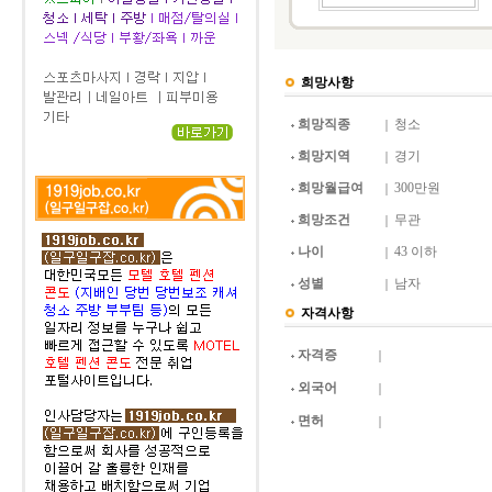
희망사항
희망직종
청소
희망지역
경기
희망월급여
300만원
희망조건
무관
나이
43 이하
성별
남자
자격사항
자격증
외국어
면허