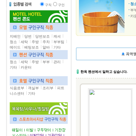
청
구직
구인
부
카
지배인
당번
당번보조
캐셔
청소
세탁
주방
주차
부부팀
메이드
베팅보조
알바
기타
청소
세탁
주방
부부
관리
기타
카운터
한옥 펜션에서 일하고 싶습니다.
식음료부
객실부
조리부
피트
니스센터
기타