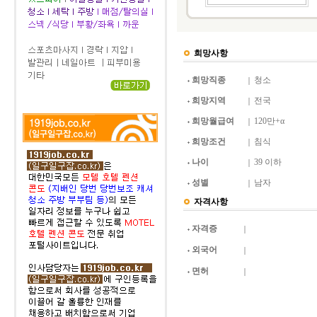
희망사항
희망직종
청소
희망지역
전국
희망월급여
120만+α
희망조건
침식
나이
39 이하
성별
남자
자격사항
자격증
외국어
면허