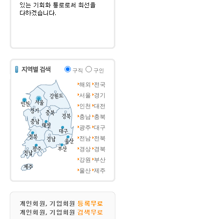
구직
구인
해외
전국
서울
경기
인천
대전
충남
충북
광주
대구
전남
전북
경상
경북
강원
부산
울산
제주