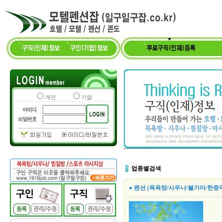
개인
기업
업종별검색
● 펜션 (목욕탕/사우나/불가마/한증