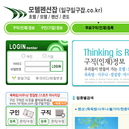
개인
기업
업종별검색
● 펜션 (목욕탕/사우나/불가마/한증