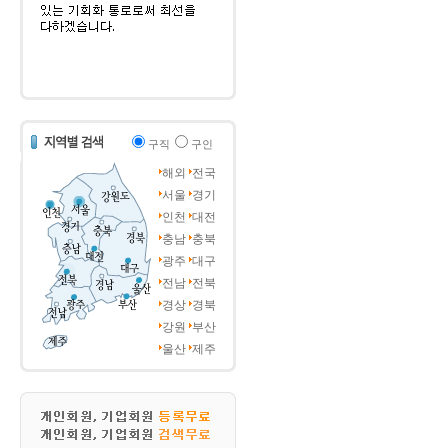
구직
구인
해외
전국
서울
경기
인천
대전
충남
충북
광주
대구
전남
전북
경상
경북
강원
부산
울산
제주