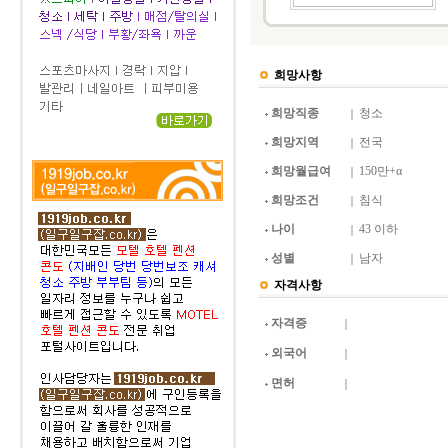
희망사항
희망직종
청소
희망지역
전국
희망월급여
150만+α
희망조건
침식
나이
43 이하
성별
남자
자격사항
자격증
외국어
면허