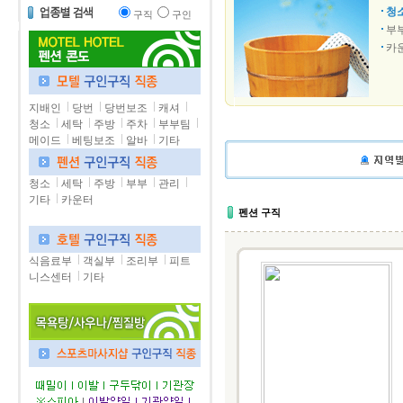
청
구직
구인
부
카
지배인
당번
당번보조
캐셔
청소
세탁
주방
주차
부부팀
메이드
베팅보조
알바
기타
청소
세탁
주방
부부
관리
기타
카운터
펜션 구직
식음료부
객실부
조리부
피트
니스센터
기타