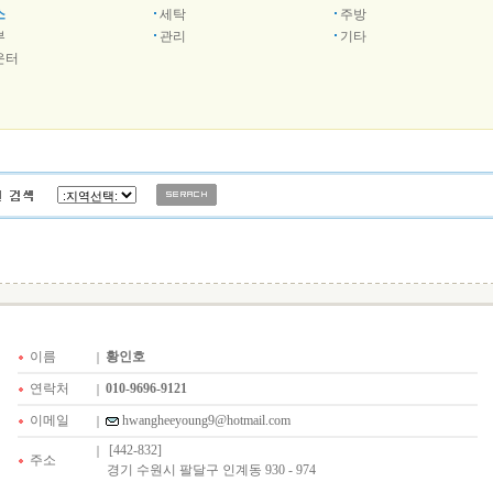
소
세탁
주방
부
관리
기타
운터
이름
황인호
연락처
010-9696-9121
이메일
hwangheeyoung9@hotmail.com
[442-832]
주소
경기 수원시 팔달구 인계동 930 - 974