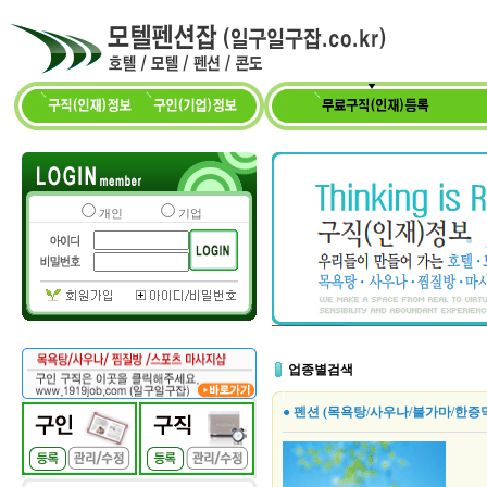
개인
기업
업종별검색
● 펜션 (목욕탕/사우나/불가마/한증