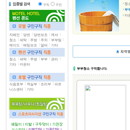
청
구직
구인
부
카
지배인
당번
당번보조
캐셔
청소
세탁
주방
주차
부부팀
메이드
베팅보조
알바
기타
청소
세탁
주방
부부
관리
기타
카운터
부부청소 구직합니다.
식음료부
객실부
조리부
피트
니스센터
기타