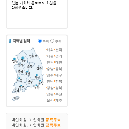
구직
구인
해외
전국
서울
경기
인천
대전
충남
충북
광주
대구
전남
전북
경상
경북
강원
부산
울산
제주