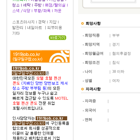
희망사항
희망직종
부부
희망지역
경기
희망월급여
협의후결정
희망조건
침식
나이
38 이하
성별
여자
자격사항
자격증
외국어
면허