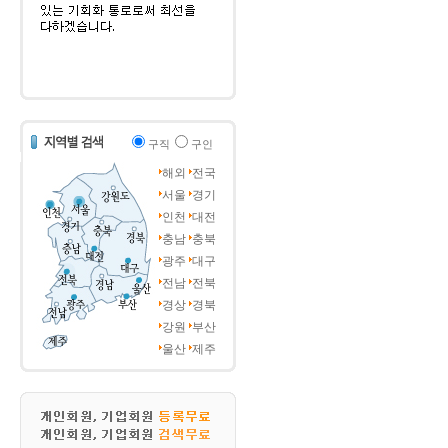
구직
구인
해외
전국
서울
경기
인천
대전
충남
충북
광주
대구
전남
전북
경상
경북
강원
부산
울산
제주