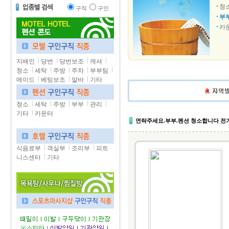
청
구직
구인
부
카
지배인
당번
당번보조
캐셔
청소
세탁
주방
주차
부부팀
메이드
베팅보조
알바
기타
청소
세탁
주방
부부
관리
기타
카운터
연락주세요.부부.펜션 청소합니다 전
식음료부
객실부
조리부
피트
니스센터
기타