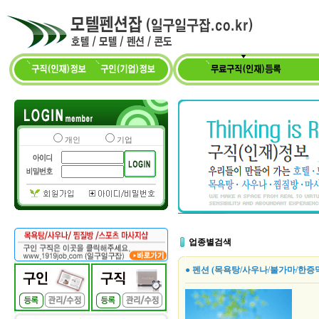
개인
기업
업종별검색
● 펜션 (목욕탕/사우나/불가마/한증