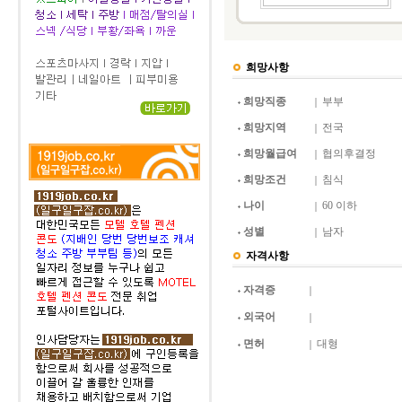
희망사항
희망직종
부부
희망지역
전국
희망월급여
협의후결정
희망조건
침식
나이
60 이하
성별
남자
자격사항
자격증
외국어
면허
대형