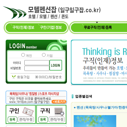
개인
기업
업종별검색
● 펜션 (목욕탕/사우나/불가마/한증