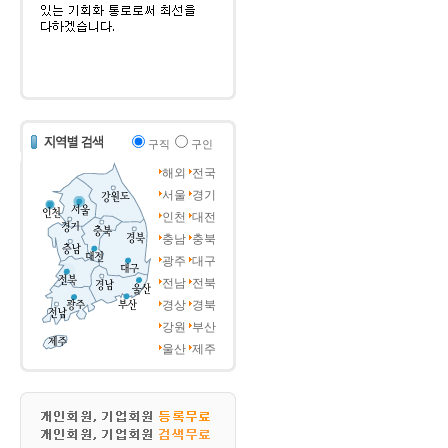
구직
구인
해외
전국
서울
경기
인천
대전
충남
충북
광주
대구
전남
전북
경상
경북
강원
부산
울산
제주