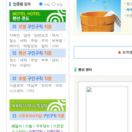
청
구직
구인
부
카
지배인
당번
당번보조
캐셔
청소
세탁
주방
주차
부부팀
메이드
베팅보조
알바
기타
청소
세탁
주방
부부
관리
기타
카운터
펜션 관리
식음료부
객실부
조리부
피트
니스센터
기타