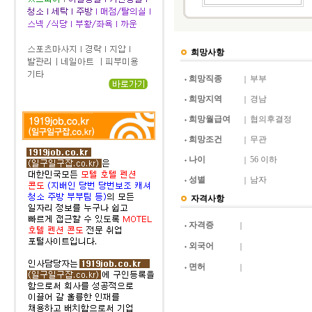
희망사항
희망직종
부부
희망지역
경남
희망월급여
협의후결정
희망조건
무관
나이
56 이하
성별
남자
자격사항
자격증
외국어
면허