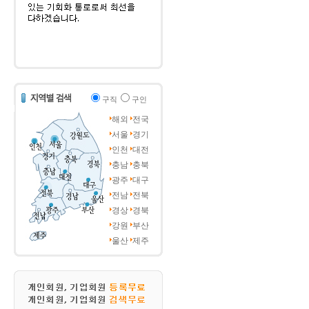
구직
구인
해외
전국
서울
경기
인천
대전
충남
충북
광주
대구
전남
전북
경상
경북
강원
부산
울산
제주