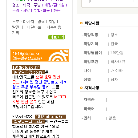
희망사항
희망직종
청소
희망지역
전국
희망월급여
240만원
희망조건
회사내규
나이
57 이하
성별
남자
자격사항
자격증
외국어
면허
없음