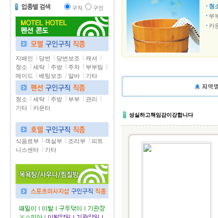
청
구직
구인
부
카
지배인
당번
당번보조
캐셔
청소
세탁
주방
주차
부부팀
메이드
베팅보조
알바
기타
청소
세탁
주방
부부
관리
기타
카운터
성실하고책임감이강합니다
식음료부
객실부
조리부
피트
니스센터
기타