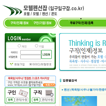
개인
기업
업종별검색
● 펜션 (목욕탕/사우나/불가마/한증